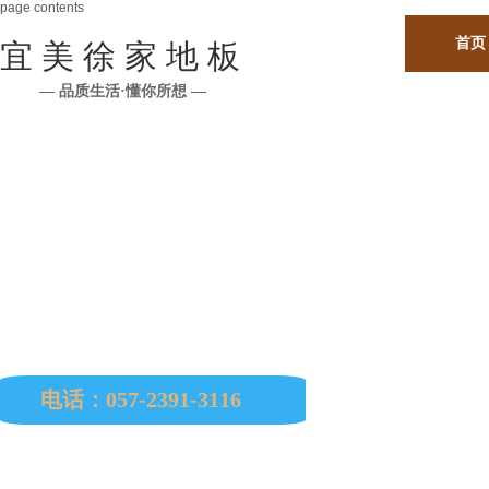
page contents
首页
宜 美 徐 家 地 板
— 品质生活·懂你所想 —
公司所有原材料均从印尼、马来西亚、缅甸、巴西
南美、非洲、欧洲等国进口。
电话：057-2391-3116