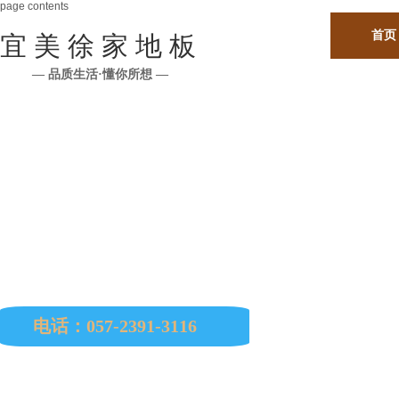
page contents
首页
宜 美 徐 家 地 板
— 品质生活·懂你所想 —
公司所有原材料均从印尼、马来西亚、缅甸、巴西
南美、非洲、欧洲等国进口。
电话：057-2391-3116