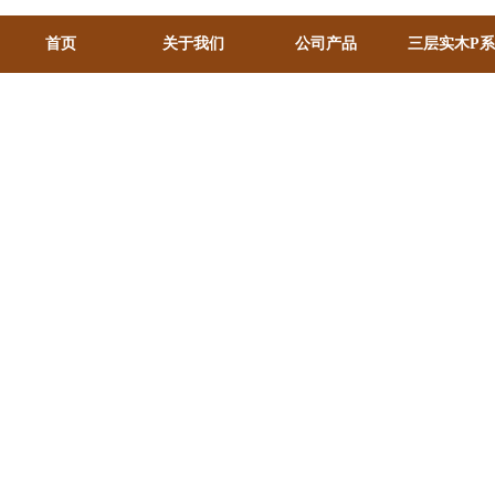
首页
关于我们
公司产品
三层实木P
甸、巴西、