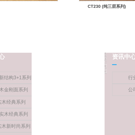
CT230 (纯三层系列)
心
资讯中
新结构3+1系列
行
木金刚面系列
公
宜 美 徐 家 地 板
实木经典系列
— 品质生活·懂你所想 —
实木经典系列
实木新时尚系列