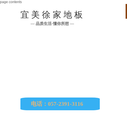
page contents
宜 美 徐 家 地 板
— 品质生活·懂你所想 —
公司所有原材料均从印尼、马来西亚、缅
南美、非洲、欧洲等国进口。
电话：057-2391-3116