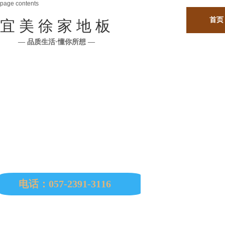
page contents
首页
宜 美 徐 家 地 板
— 品质生活·懂你所想 —
公司所有原材料均从印尼、马来西亚、缅甸、巴西
南美、非洲、欧洲等国进口。
电话：057-2391-3116