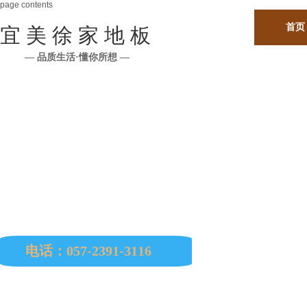
page contents
首页
宜 美 徐 家 地 板
— 品质生活·懂你所想 —
公司所有原材料均从印尼、马来西亚、缅甸、巴西
南美、非洲、欧洲等国进口。
电话：057-2391-3116