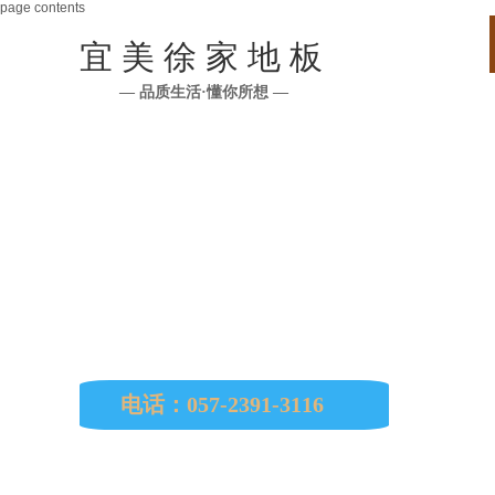
page contents
宜 美 徐 家 地 板
— 品质生活·懂你所想 —
公司所有原材料均从印尼、马来西亚、缅
南美、非洲、欧洲等国进口。
电话：057-2391-3116