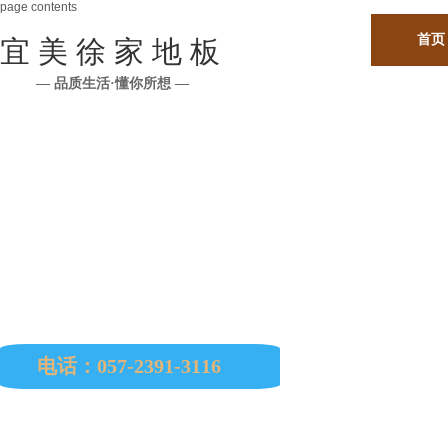
page contents
首页
宜 美 徐 家 地 板
— 品质生活·懂你所想 —
公司所有原材料均从印尼、马来西亚、缅甸、巴西
南美、非洲、欧洲等国进口。
电话：057-2391-3116