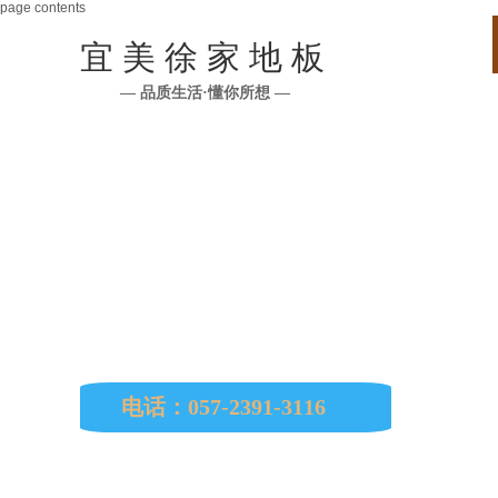
page contents
宜 美 徐 家 地 板
— 品质生活·懂你所想 —
公司所有原材料均从印尼、马来西亚、缅
南美、非洲、欧洲等国进口。
电话：057-2391-3116