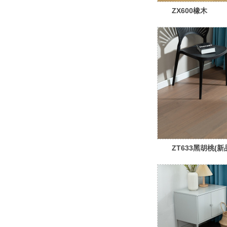
ZX600橡木
ZT633黑胡桃(新