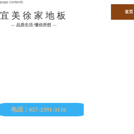
page contents
首页
宜 美 徐 家 地 板
— 品质生活·懂你所想 —
公司所有原材料均从印尼、马来西亚、缅甸、巴西
南美、非洲、欧洲等国进口。
电话：057-2391-3116