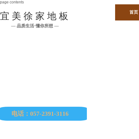
page contents
首页
宜 美 徐 家 地 板
— 品质生活·懂你所想 —
公司所有原材料均从印尼、马来西亚、缅甸、巴西
南美、非洲、欧洲等国进口。
电话：057-2391-3116