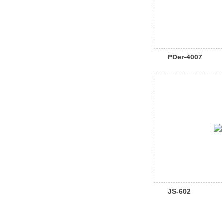
PDer-4007
JS-602